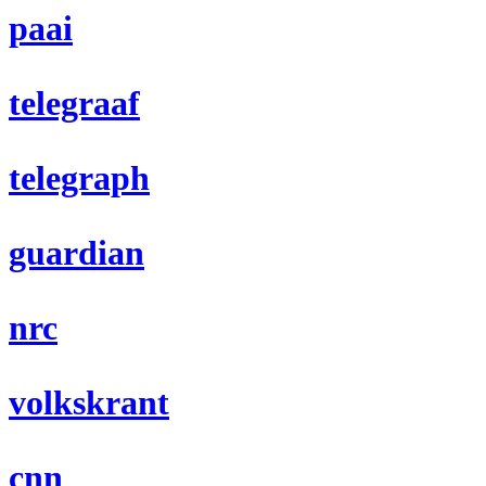
paai
telegraaf
telegraph
guardian
nrc
volkskrant
cnn